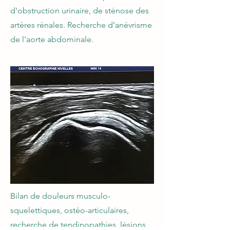
d'obstruction urinaire, de sténose des
artères rénales. Recherche d’anévrisme
de l'aorte abdominale.
Bilan de douleurs musculo-
squelettiques, ostéo-articulaires,
recherche de tendinopathies, lésions